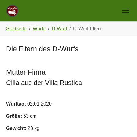
Skip to main navigation
Zum Hauptinhalt springen
Skip to page footer
Sie sind hier:
Startseite
Würfe
D-Wurf
D-Wurf Eltern
Die Eltern des D-Wurfs
Mutter Finna
Cilla aus der Villa Rustica
Show larger version
Wurftag:
02.01.2020
Größe:
53 cm
Gewicht:
23 kg