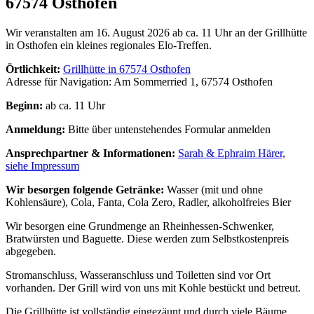
67574 Osthofen
Wir veranstalten am 16. August 2026 ab ca. 11 Uhr an der Grillhütte
in Osthofen ein kleines regionales Elo-Treffen.
Örtlichkeit:
Grillhütte in 67574 Osthofen
Adresse für Navigation: Am Sommerried 1, 67574 Osthofen
Beginn:
ab ca. 11 Uhr
Anmeldung:
Bitte über untenstehendes Formular anmelden
Ansprechpartner & Informationen:
Sarah & Ephraim Härer,
siehe Impressum
Wir besorgen folgende Getränke:
Wasser (mit und ohne
Kohlensäure), Cola, Fanta, Cola Zero, Radler, alkoholfreies Bier
Wir besorgen eine Grundmenge an Rheinhessen-Schwenker,
Bratwürsten und Baguette. Diese werden zum Selbstkostenpreis
abgegeben.
Stromanschluss, Wasseranschluss und Toiletten sind vor Ort
vorhanden. Der Grill wird von uns mit Kohle bestückt und betreut.
Die Grillhütte ist vollständig eingezäunt und durch viele Bäume